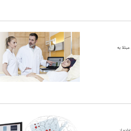
مبتلا به
اده از