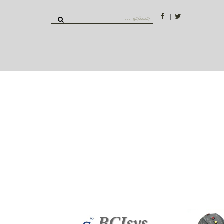
توییتر
فیسبوک
جستجو
برای: