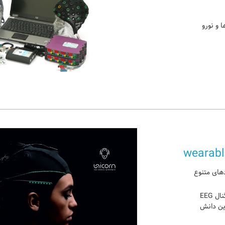
ا و نورو
wearabl
E جهت کاربردهای متنوع
کاربری بسیار آسان جهت ثبت و تحلیل سیگنال EEG
ا کمترین دانش