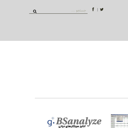
توییتر
فیسبوک
جستجو
برای: