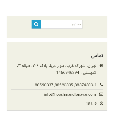
جستجو
برای:
تماس
تهران، شهرک غرب، بلوار دریا، پلاک ۱۲۶، طبقه ۳،
کدپستی : 1466946394
88374380-1, 88590335, 88590337
info@hooshmandfanavar.com
9 تا 18