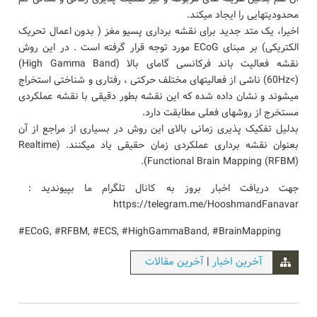
محدودیتهایی را ایجاد میکند.
اخیرا، یک متد جدید برای نقشه برداری پسیو مغز ( بدون اعمال تحریک
الکتریکی) بر مبنای ECoG مورد توجه قرار گرفته است . در این روش
نقشه فعالیت باند فرکانسی گامای بالا (High Gamma Band)
(>60Hz) ناشی از فعالیتهای مختلف حرکتی ، رفتاری و شناختی استخراج
میشوند و نشان داده شده که این نقشه بطور دقیقی با نقشه عملکردی
مستخرج از روشهای فعلی مطابقت دارد.
بدلیل تفکیک پذیری زمانی بالای این روش در بسیاری از مراجع از آن
بعنوان نقشه برداری عملکردی زمان حقیقی یاد میکنند. (Realtime
Functional Brain Mapping (RFBM)).
جهت دریافت اخبار بروز به کانال تلگرام ما بپیوندید :
https://telegram.me/HooshmandFanavar
#ECoG, #RFBM, #ECS, #HighGammaBand, #BrainMapping
آخرین اخبار
|
آخرین مقالات