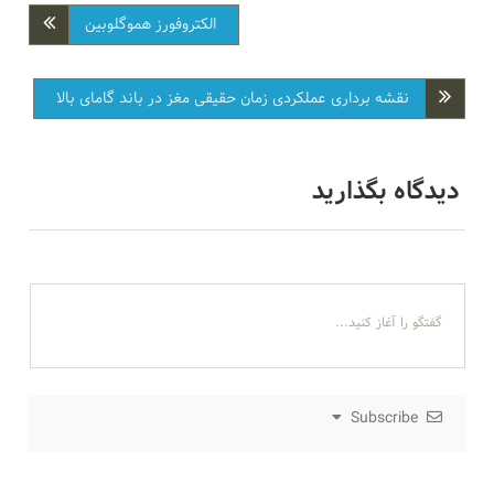
الکتروفورز هموگلوبین
نقشه برداری عملکردی زمان حقیقی مغز در باند گامای بالا
دیدگاه بگذارید
Subscribe