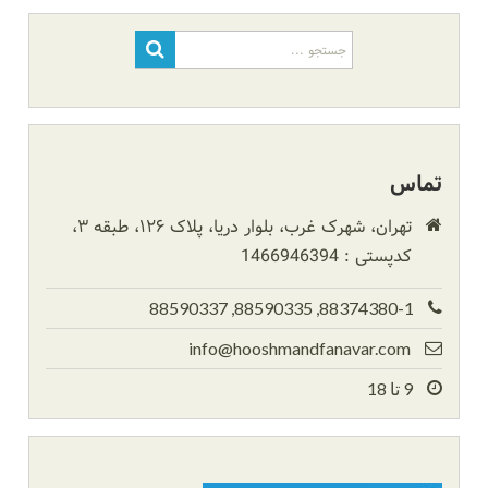
جستجو
برای:
تماس
تهران، شهرک غرب، بلوار دریا، پلاک ۱۲۶، طبقه ۳،
کدپستی : 1466946394
88374380-1, 88590335, 88590337
info@hooshmandfanavar.com
9 تا 18