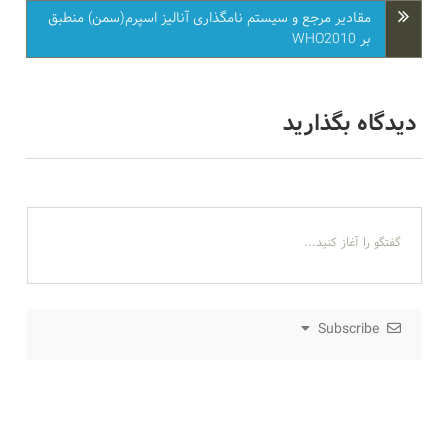
مقادیر مرجع و سیستم نامگذاری آنالیز اسپرم(سمن) منطبق
بر WHO2010
دیدگاه بگذارید
Subscribe