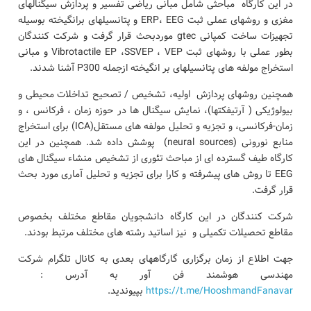
در این کارگاه مباحثی شامل مبانی ریاضی تفسیر و پردازش سیگنالهای
مغزی و روشهای عملی ثبت ERP، EEG و پتانسیلهای برانگیخته بوسیله
تجهیزات ساخت کمپانی gtec موردبحث قرار گرفت و شرکت کنندگان
بطور عملی با روشهای ثبت Vibrotactile EP ،SSVEP ، VEP و مبانی
استخراج مولفه های پتانسیلهای بر انگیخته ازجمله P300 آشنا شدند.
همچنین روشهای پردازش اولیه، تشخیص / تصحیح تداخلات محیطی و
بیولوژیکی ( آرتیفکتها)، نمایش سیگنال ها در حوزه زمان ، فرکانس ، و
زمان-فرکانسی، و تجزیه و تحلیل مولفه های مستقل(ICA) برای استخراج
منابع نورونی (neural sources) پوشش داده شد. همچنین در این
کارگاه طیف گسترده ای از مباحث تئوری از تشخیص منشاء سیگنال های
EEG تا روش های پیشرفته و کارا برای تجزیه و تحلیل آماری مورد بحث
قرار گرفت.
شرکت کنندگان در این کارگاه دانشجویان مقاطع مختلف بخصوص
مقاطع تحصیلات تکمیلی و نیز اساتید رشته های مختلف مرتبط بودند.
جهت اطلاع از زمان برگزاری گارگاههای بعدی به کانال تلگرام شرکت
مهندسی هوشمند فن آور به آدرس :
https://t.me/HooshmandFanavar
بپیوندید.