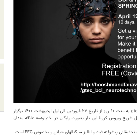
مدرسه بهاره آنلاین BCI & NEUROTECHNOLOGY کمپانی gtec به مدت ۱۰ روز از تاریخ ۲۳ فروردین الی اول اردیبهشت ۱۴۰۰ برگزار
ینکه این رویداد ویژه به ارزش ۹۸۰ یورو بدلیل شروع ویروس کرونا این بار بصورت رایگان در اختیارهمه علاقه مندان