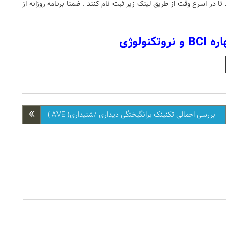
 در اسرع وقت از طریق لینک زیر ثبت نام کنند . ضمنا برنامه روزانه از
کنولوژی
بررسی اجمالی تکنینک برانگیختگی دیداری /شنیداری( AVE )