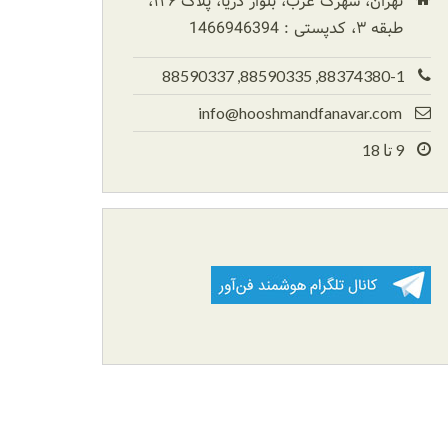
تهران، شهرک غرب، بلوار دریا، پلاک ۱۲۶،
طبقه ۳، کدپستی : 1466946394
88374380-1, 88590335, 88590337
info@hooshmandfanavar.com
9 تا 18