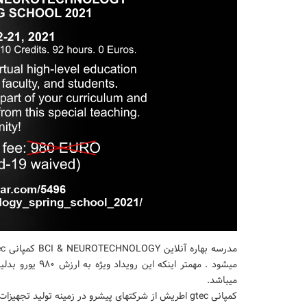
میشود . مهمتر ا
میباشد.
کمپانی gtec اطریش از شرکتهای پیشرو در زمینه تولید تجهیزات تحقیقاتی پیشرفته ثبت و انالیز سیگنالهای حیاتی و بخصوص EEG است.