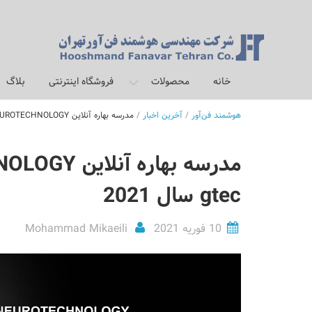
برو
به
محتوا
خانه
محصولات
فروشگاه اینترنتی
بلاگ
هوشمند فن‌آور
/
آخرین اخبار
/
مدرسه بهاره آنلاین BCI & NEUROTECHNOLOGY کمپانی gtec سال 2021
gtec سال 2021
10 فوریه 2021
Mohammad Mikaeili