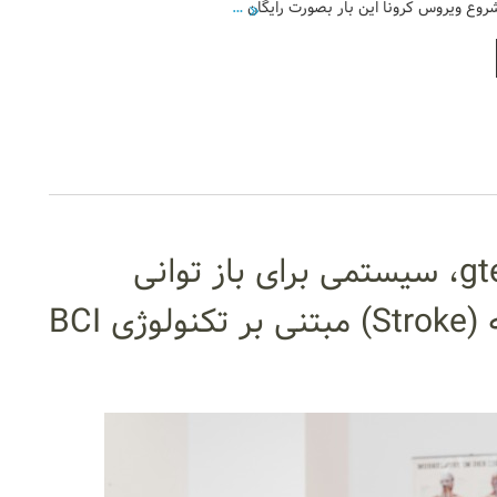
…
سیستم recoveriX کمپانی gtec، سیستمی برای باز توانی
 BCI