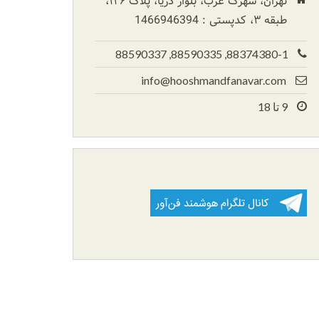
تهران، شهرک غرب، بلوار دریا، پلاک ۱۲۶،
طبقه ۳، کدپستی : 1466946394
88374380-1, 88590335, 88590337
info@hooshmandfanavar.com
9 تا 18