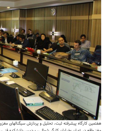
مغز واقع در تهران -خیابان کارگر شمالی، پردیس دانشکده فنی،