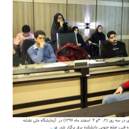
هشتمین کارگاه پیشرفته ثبت، تحلیل و پردازش سیگنالهای مغزی در سه روز (۲، ۳و ۴ اسفند ماه ۱۳۹۶) در آزمایشگاه ملی نقشه
…
ده فنی، ضلع جنوبی دانشکده برق برگزار شد. در