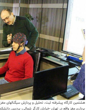
برداری مغز واقع در تهران -خیابان کارگر شمالی، پردیس دانشک