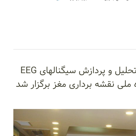
هفتمین کارگاه پیشرفته ثبت،تحلیل و پردازش سیگنالهای EEG