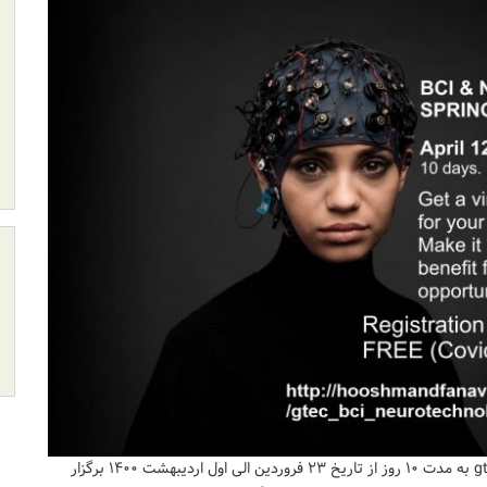
مدرسه بهاره آنلاین BCI & NEUROTECHNOLOGY کمپانی gtec به مدت ۱۰ روز از تاریخ ۲۳ فروردین الی اول اردیبهشت ۱۴۰۰ برگزار