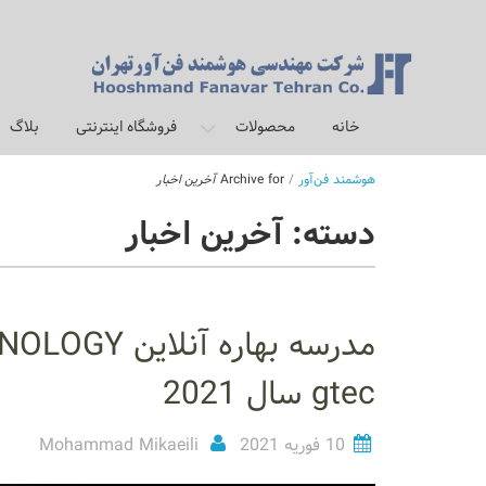
برو
به
محتوا
خانه
محصولات
فروشگاه اینترنتی
بلاگ
هوشمند فن‌آور
/
Archive for
آخرین اخبار
دسته: آخرین اخبار
gtec سال 2021
10 فوریه 2021
Mohammad Mikaeili