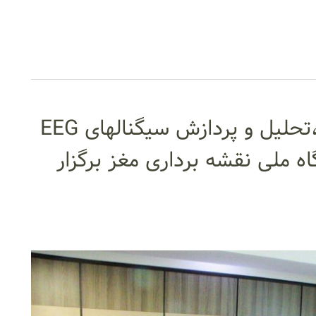
هشتمین کارگاه پیشرفته ثبت،تحلیل و پردازش سیگنالهای EEG
۹۶ در آزمایشگاه ملی نقشه برداری مغز برگزار